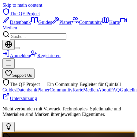
Skip to main content
The QF Project
Datenbank
Guides
Planer
Community
Karte
Medien
Anmelden
Registrieren
Support Us
The QF Project — Ein Community-Begleiter für Quinfall
Guides
Datenbank
Planer
Community
Karte
Medien
About
FAQ
Guidelin
Unterstützung
Nicht verbunden mit Vawraek Technologies. Spielinhalte und
Materialien sind Marken ihrer jeweiligen Eigentümer.