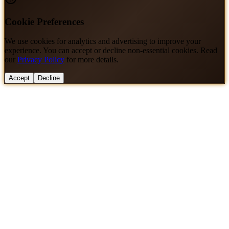
Cookie Preferences
We use cookies for analytics and advertising to improve your
experience. You can accept or decline non-essential cookies. Read
our
Privacy Policy
for more details.
Accept
Decline