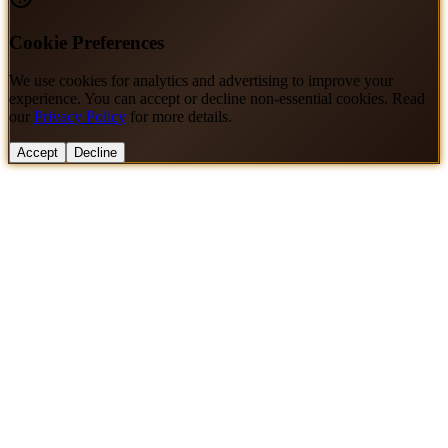
Cookie Preferences
We use cookies for analytics and advertising to improve your
experience. You can accept or decline non-essential cookies. Read
our
Privacy Policy
for more details.
Accept
Decline