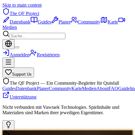
Skip to main content
The QF Project
Datenbank
Guides
Planer
Community
Karte
Medien
Anmelden
Registrieren
Support Us
The QF Project — Ein Community-Begleiter für Quinfall
Guides
Datenbank
Planer
Community
Karte
Medien
About
FAQ
Guidelin
Unterstützung
Nicht verbunden mit Vawraek Technologies. Spielinhalte und
Materialien sind Marken ihrer jeweiligen Eigentümer.