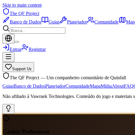
Skip to main content
The QF Project
Banco de Dados
Guias
Planejador
Comunidade
Map
Entrar
Registrar
Support Us
The QF Project — Um companheiro comunitário de Quinfall
Guias
Banco de Dados
Planejador
Comunidade
Mapa
Mídia
About
FAQ
Não afiliado à Vawraek Technologies. Conteúdo do jogo e materiais sã
Cookie Preferences