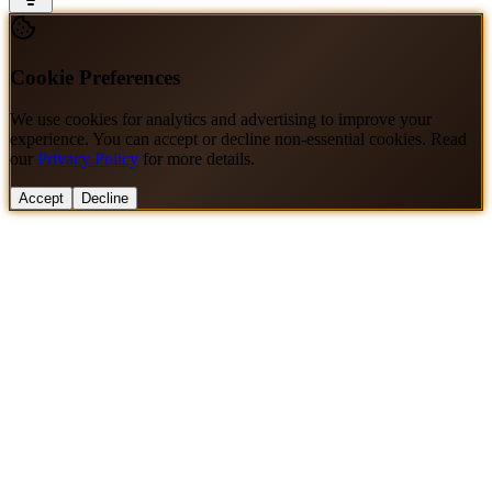
Cookie Preferences
We use cookies for analytics and advertising to improve your
experience. You can accept or decline non-essential cookies. Read
our
Privacy Policy
for more details.
Accept
Decline