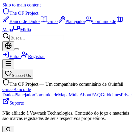
Skip to main content
The QF Project
Banco de Dados
Guias
Planejador
Comunidade
Mapa
Mídia
Entrar
Registrar
Support Us
The QF Project — Um companheiro comunitário de Quinfall
Guias
Banco de
Dados
Planejador
Comunidade
Mapa
Mídia
About
FAQ
Guidelines
Priva
Suporte
Não afiliado à Vawraek Technologies. Conteúdo do jogo e materiais
são marcas registradas de seus respectivos proprietários.