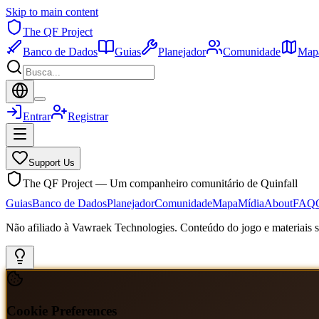
Skip to main content
The QF Project
Banco de Dados
Guias
Planejador
Comunidade
Map
Entrar
Registrar
Support Us
The QF Project — Um companheiro comunitário de Quinfall
Guias
Banco de Dados
Planejador
Comunidade
Mapa
Mídia
About
FAQ
Não afiliado à Vawraek Technologies. Conteúdo do jogo e materiais sã
Cookie Preferences