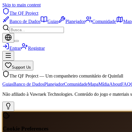
Skip to main content
The QF Project
Banco de Dados
Guias
Planejador
Comunidade
Map
Entrar
Registrar
Support Us
The QF Project — Um companheiro comunitário de Quinfall
Guias
Banco de Dados
Planejador
Comunidade
Mapa
Mídia
About
FAQ
Não afiliado à Vawraek Technologies. Conteúdo do jogo e materiais sã
Cookie Preferences