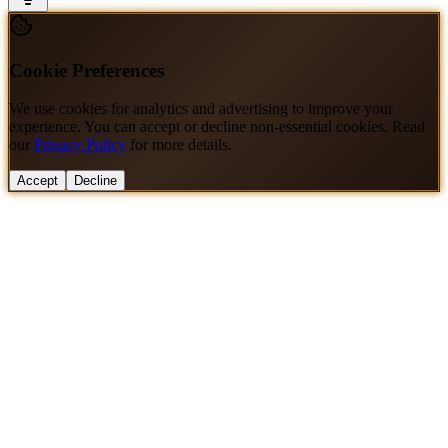
Cookie Preferences
We use cookies for analytics and advertising to improve your
experience. You can accept or decline non-essential cookies. Read
our
Privacy Policy
for more details.
Accept
Decline