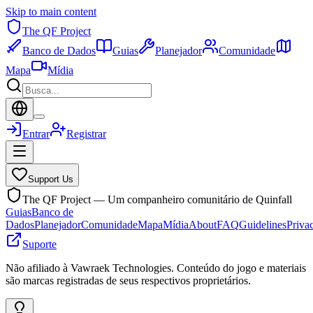
Skip to main content
The QF Project
Banco de Dados
Guias
Planejador
Comunidade
Mapa
Mídia
Entrar
Registrar
Support Us
The QF Project — Um companheiro comunitário de Quinfall
Guias
Banco de
Dados
Planejador
Comunidade
Mapa
Mídia
About
FAQ
Guidelines
Priva
Suporte
Não afiliado à Vawraek Technologies. Conteúdo do jogo e materiais
são marcas registradas de seus respectivos proprietários.