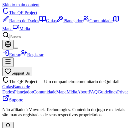
Skip to main content
The QF Project
Banco de Dados
Guias
Planejador
Comunidade
Mapa
Mídia
Entrar
Registrar
Support Us
The QF Project — Um companheiro comunitário de Quinfall
Guias
Banco de
Dados
Planejador
Comunidade
Mapa
Mídia
About
FAQ
Guidelines
Priva
Suporte
Não afiliado à Vawraek Technologies. Conteúdo do jogo e materiais
são marcas registradas de seus respectivos proprietários.