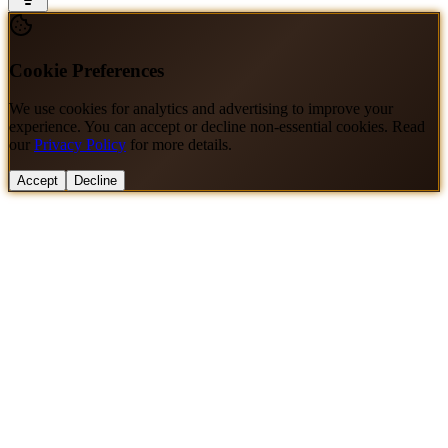
Cookie Preferences
We use cookies for analytics and advertising to improve your
experience. You can accept or decline non-essential cookies. Read
our
Privacy Policy
for more details.
Accept
Decline