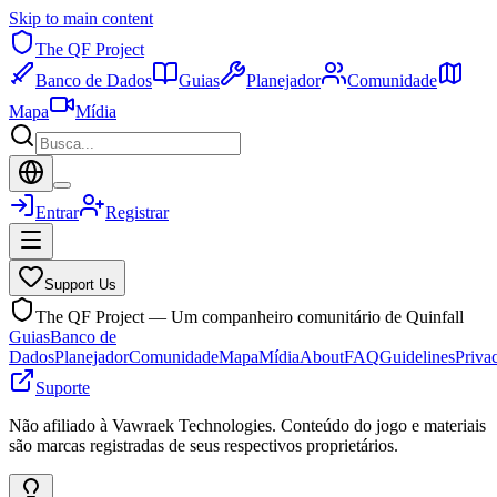
Skip to main content
The QF Project
Banco de Dados
Guias
Planejador
Comunidade
Mapa
Mídia
Entrar
Registrar
Support Us
The QF Project — Um companheiro comunitário de Quinfall
Guias
Banco de
Dados
Planejador
Comunidade
Mapa
Mídia
About
FAQ
Guidelines
Priva
Suporte
Não afiliado à Vawraek Technologies. Conteúdo do jogo e materiais
são marcas registradas de seus respectivos proprietários.