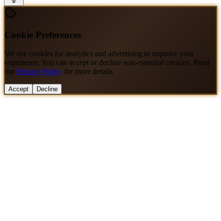
Cookie Preferences
We use cookies for analytics and advertising to improve your
experience. You can accept or decline non-essential cookies. Read
our
Privacy Policy
for more details.
Accept
Decline