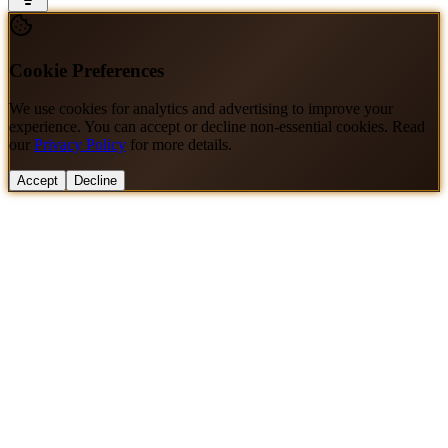
Cookie Preferences
We use cookies for analytics and advertising to improve your
experience. You can accept or decline non-essential cookies. Read
our
Privacy Policy
for more details.
Accept
Decline