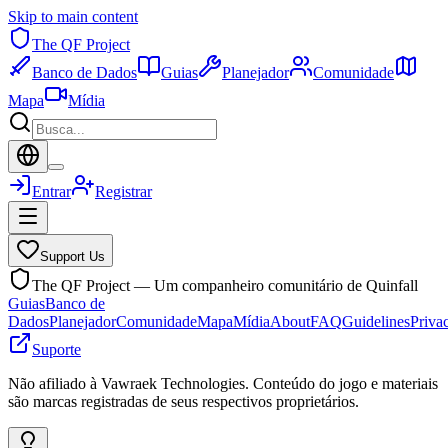
Skip to main content
The QF Project
Banco de Dados
Guias
Planejador
Comunidade
Mapa
Mídia
Entrar
Registrar
Support Us
The QF Project — Um companheiro comunitário de Quinfall
Guias
Banco de
Dados
Planejador
Comunidade
Mapa
Mídia
About
FAQ
Guidelines
Priva
Suporte
Não afiliado à Vawraek Technologies. Conteúdo do jogo e materiais
são marcas registradas de seus respectivos proprietários.