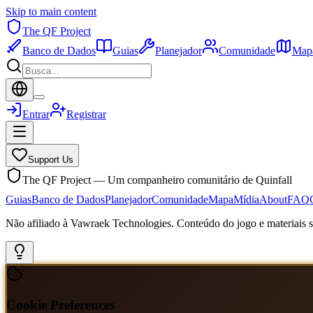
Skip to main content
The QF Project
Banco de Dados
Guias
Planejador
Comunidade
Map
Entrar
Registrar
Support Us
The QF Project — Um companheiro comunitário de Quinfall
Guias
Banco de Dados
Planejador
Comunidade
Mapa
Mídia
About
FAQ
Não afiliado à Vawraek Technologies. Conteúdo do jogo e materiais sã
Cookie Preferences