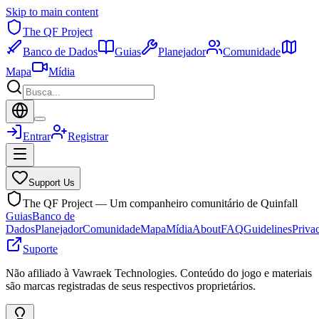
Skip to main content
The QF Project
Banco de Dados
Guias
Planejador
Comunidade
Mapa
Mídia
Entrar
Registrar
Support Us
The QF Project — Um companheiro comunitário de Quinfall
Guias
Banco de
Dados
Planejador
Comunidade
Mapa
Mídia
About
FAQ
Guidelines
Priva
Suporte
Não afiliado à Vawraek Technologies. Conteúdo do jogo e materiais
são marcas registradas de seus respectivos proprietários.