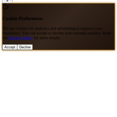
Cookie Preferences
We use cookies for analytics and advertising to improve your
experience. You can accept or decline non-essential cookies. Read
our
Privacy Policy
for more details.
Accept
Decline