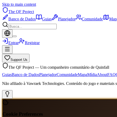
Skip to main content
The QF Project
Banco de Dados
Guias
Planejador
Comunidade
Map
Entrar
Registrar
Support Us
The QF Project — Um companheiro comunitário de Quinfall
Guias
Banco de Dados
Planejador
Comunidade
Mapa
Mídia
About
FAQ
Não afiliado à Vawraek Technologies. Conteúdo do jogo e materiais sã
Cookie Preferences