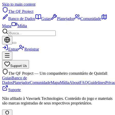
Skip to main content
The QF Project
Banco de Dados
Guias
Planejador
Comunidade
Mapa
Mídia
Entrar
Registrar
Support Us
The QF Project — Um companheiro comunitário de Quinfall
Guias
Banco de
Dados
Planejador
Comunidade
Mapa
Mídia
About
FAQ
Guidelines
Priva
Suporte
Não afiliado à Vawraek Technologies. Conteúdo do jogo e materiais
são marcas registradas de seus respectivos proprietários.