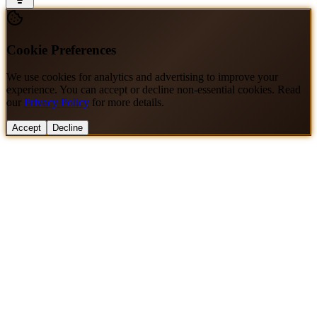
Cookie Preferences
We use cookies for analytics and advertising to improve your
experience. You can accept or decline non-essential cookies. Read
our
Privacy Policy
for more details.
Accept
Decline