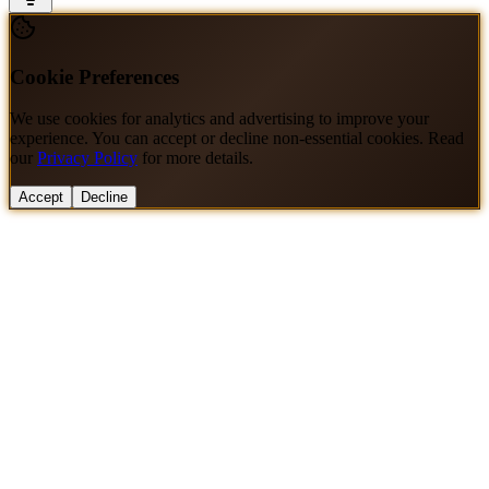
Cookie Preferences
We use cookies for analytics and advertising to improve your
experience. You can accept or decline non-essential cookies. Read
our
Privacy Policy
for more details.
Accept
Decline