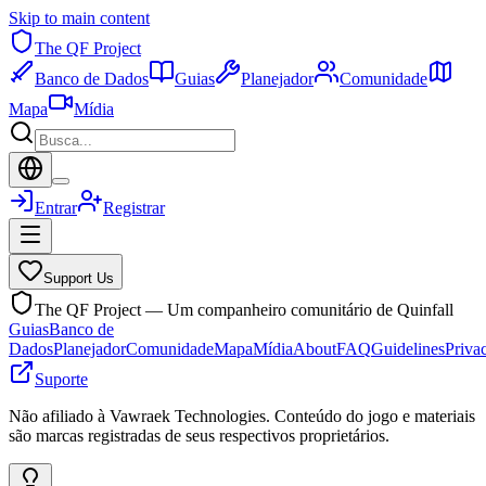
Skip to main content
The QF Project
Banco de Dados
Guias
Planejador
Comunidade
Mapa
Mídia
Entrar
Registrar
Support Us
The QF Project — Um companheiro comunitário de Quinfall
Guias
Banco de
Dados
Planejador
Comunidade
Mapa
Mídia
About
FAQ
Guidelines
Priva
Suporte
Não afiliado à Vawraek Technologies. Conteúdo do jogo e materiais
são marcas registradas de seus respectivos proprietários.