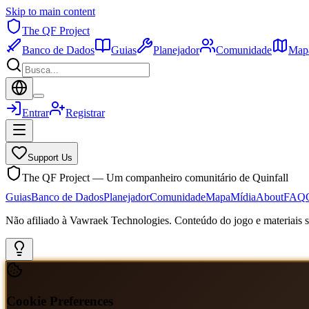
Skip to main content
The QF Project
Banco de Dados
Guias
Planejador
Comunidade
Map
Entrar
Registrar
Support Us
The QF Project — Um companheiro comunitário de Quinfall
Guias
Banco de Dados
Planejador
Comunidade
Mapa
Mídia
About
FAQ
Não afiliado à Vawraek Technologies. Conteúdo do jogo e materiais sã
Cookie Preferences