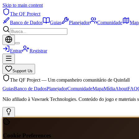
Skip to main content
The QF Project
Banco de Dados
Guias
Planejador
Comunidade
Map
Entrar
Registrar
Support Us
The QF Project — Um companheiro comunitário de Quinfall
Guias
Banco de Dados
Planejador
Comunidade
Mapa
Mídia
About
FAQ
Não afiliado à Vawraek Technologies. Conteúdo do jogo e materiais sã
Cookie Preferences