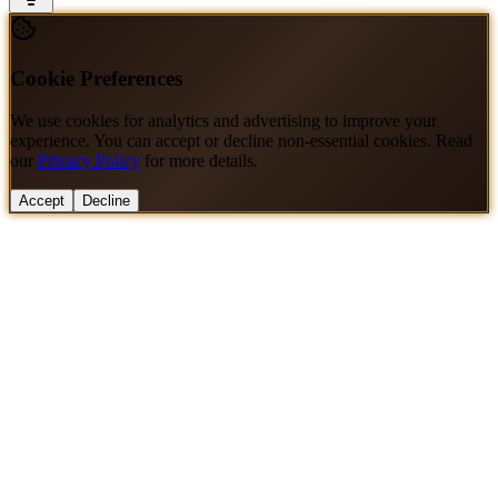
Cookie Preferences
We use cookies for analytics and advertising to improve your
experience. You can accept or decline non-essential cookies. Read
our
Privacy Policy
for more details.
Accept
Decline