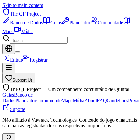
Skip to main content
The QF Project
Banco de Dados
Guias
Planejador
Comunidade
Mapa
Mídia
Entrar
Registrar
Support Us
The QF Project — Um companheiro comunitário de Quinfall
Guias
Banco de
Dados
Planejador
Comunidade
Mapa
Mídia
About
FAQ
Guidelines
Priva
Suporte
Não afiliado à Vawraek Technologies. Conteúdo do jogo e materiais
são marcas registradas de seus respectivos proprietários.