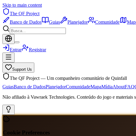
Skip to main content
The QF Project
Banco de Dados
Guias
Planejador
Comunidade
Map
Entrar
Registrar
Support Us
The QF Project — Um companheiro comunitário de Quinfall
Guias
Banco de Dados
Planejador
Comunidade
Mapa
Mídia
About
FAQ
Não afiliado à Vawraek Technologies. Conteúdo do jogo e materiais sã
Cookie Preferences