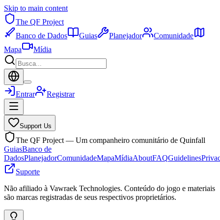
Skip to main content
The QF Project
Banco de Dados
Guias
Planejador
Comunidade
Mapa
Mídia
Entrar
Registrar
Support Us
The QF Project — Um companheiro comunitário de Quinfall
Guias
Banco de
Dados
Planejador
Comunidade
Mapa
Mídia
About
FAQ
Guidelines
Priva
Suporte
Não afiliado à Vawraek Technologies. Conteúdo do jogo e materiais
são marcas registradas de seus respectivos proprietários.