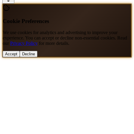
Cookie Preferences
We use cookies for analytics and advertising to improve your
experience. You can accept or decline non-essential cookies. Read
our
Privacy Policy
for more details.
Accept
Decline