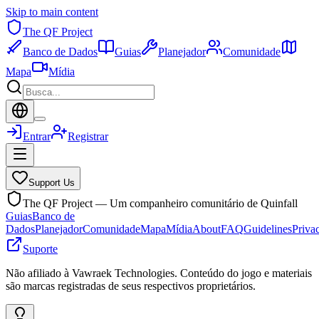
Skip to main content
The QF Project
Banco de Dados
Guias
Planejador
Comunidade
Mapa
Mídia
Entrar
Registrar
Support Us
The QF Project — Um companheiro comunitário de Quinfall
Guias
Banco de
Dados
Planejador
Comunidade
Mapa
Mídia
About
FAQ
Guidelines
Priva
Suporte
Não afiliado à Vawraek Technologies. Conteúdo do jogo e materiais
são marcas registradas de seus respectivos proprietários.