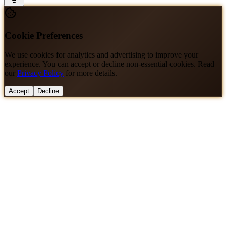
Cookie Preferences
We use cookies for analytics and advertising to improve your
experience. You can accept or decline non-essential cookies. Read
our
Privacy Policy
for more details.
Accept
Decline