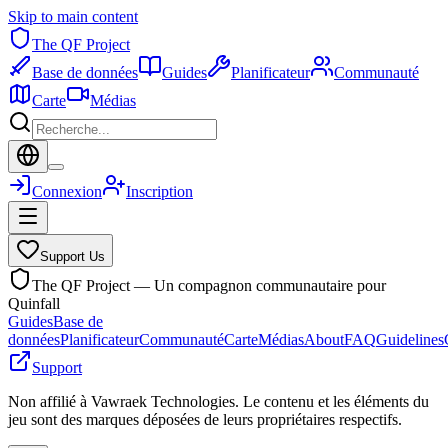
Skip to main content
The QF Project
Base de données
Guides
Planificateur
Communauté
Carte
Médias
Connexion
Inscription
Support Us
The QF Project — Un compagnon communautaire pour
Quinfall
Guides
Base de
données
Planificateur
Communauté
Carte
Médias
About
FAQ
Guidelines
Support
Non affilié à Vawraek Technologies. Le contenu et les éléments du
jeu sont des marques déposées de leurs propriétaires respectifs.