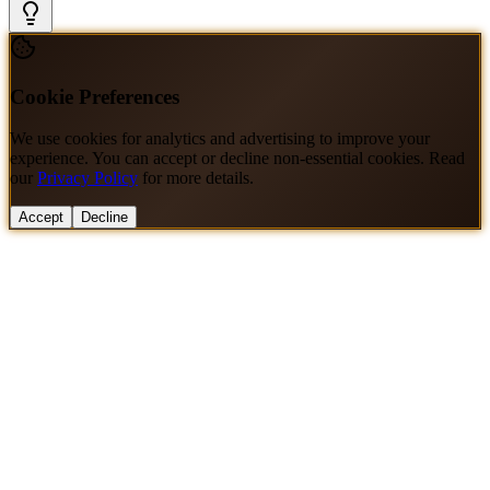
Cookie Preferences
We use cookies for analytics and advertising to improve your
experience. You can accept or decline non-essential cookies. Read
our
Privacy Policy
for more details.
Accept
Decline