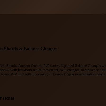
era Shards & Balance Changes
a Shards, Ancient Ore, 4x PvP score). Updated Balance Changes wiki 
bow) with free-form melee movement, skill changes, and balance adj
Arena PvP wiki with upcoming 3v3 rework (gear normalization, team 
 Patches