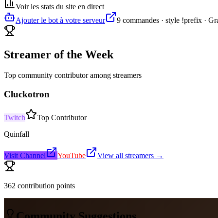
Voir les stats du site en direct
Ajouter le bot à votre serveur
9 commandes · style !prefix · Gra
Streamer of the Week
Top community contributor among streamers
Cluckotron
Twitch
Top Contributor
Quinfall
Visit Channel
YouTube
View all streamers →
362
contribution
points
Community Suggestions