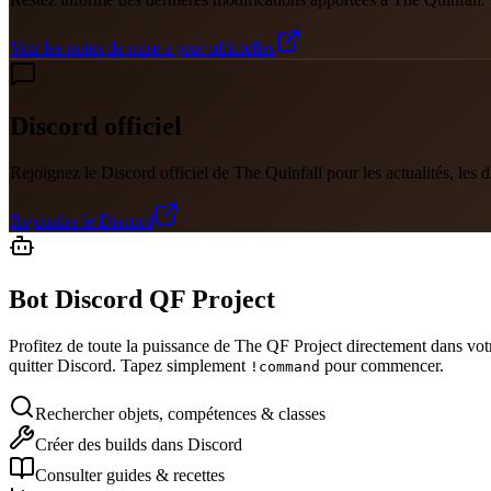
Voir les notes de mise à jour officielles
Discord officiel
Rejoignez le Discord officiel de The Quinfall pour les actualités, les
Rejoindre le Discord
Bot Discord QF Project
Profitez de toute la puissance de The QF Project directement dans vot
quitter Discord. Tapez simplement
pour commencer.
!command
Rechercher objets, compétences & classes
Créer des builds dans Discord
Consulter guides & recettes