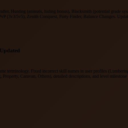
fter, Hunting (animals, hiding bonus), Blacksmith (potential grade s
PvP (3v3/5v5), Zenith Conquest, Party Finder, Balance Changes. Updat
 Updated
n-game terminology. Fixed incorrect skill names in user profiles (Lumbe
g, Property, Caravan, Others), detailed descriptions, and level milestone