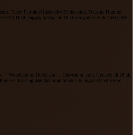
ystem), Tailor, Farming/Husbandry/Beekeeping, Treasure Hunting
ed PvP, Dual Dagger, Spear, and Dual Axe guides with latest patch
ring → Woodcutting, Herbalism → Harvesting, etc.). Updated all 28 life
 bonuses. Existing user data is automatically migrated to the new