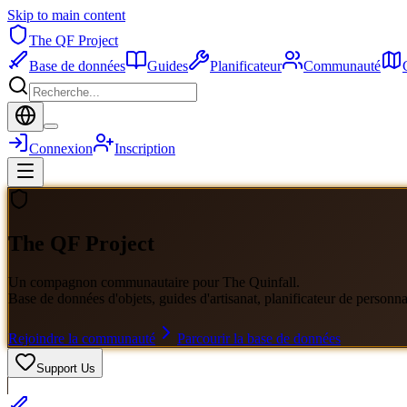
Skip to main content
The QF Project
Base de données
Guides
Planificateur
Communauté
Connexion
Inscription
The QF Project
Un compagnon communautaire pour
The Quinfall
.
Base de données d'objets, guides d'artisanat, planificateur de personna
Rejoindre la communauté
Parcourir la base de données
Support Us