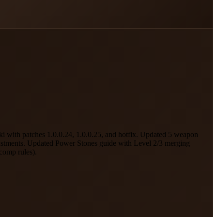
with patches 1.0.0.24, 1.0.0.25, and hotfix. Updated 5 weapon
ustments. Updated Power Stones guide with Level 2/3 merging
comp rules).