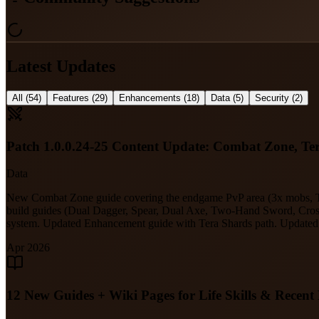
Latest Updates
All
(
54
)
Features
(
29
)
Enhancements
(
18
)
Data
(
5
)
Security
(
2
)
Patch 1.0.0.24-25 Content Update: Combat Zone, T
Data
New Combat Zone guide covering the endgame PvP area (3x mobs, Ter
build guides (Dual Dagger, Spear, Dual Axe, Two-Hand Sword, Cross
system. Updated Enhancement guide with Tera Shards path. Updated 
Apr 2026
12 New Guides + Wiki Pages for Life Skills & Recent