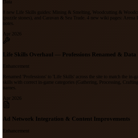
Data
8 new Life Skills guides: Mining & Smelting, Woodcutting & Woodcra
(puzzle stones), and Caravan & Sea Trade. 4 new wiki pages: Arena 
notes.
Apr 2026
Life Skills Overhaul — Professions Renamed & Data
Enhancement
Renamed 'Professions' to 'Life Skills' across the site to match the i
skills with correct in-game categories (Gathering, Processing, Craftin
names.
Apr 2026
Ad Network Integration & Content Improvements
Enhancement