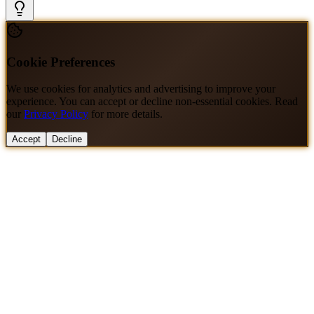
Cookie Preferences
We use cookies for analytics and advertising to improve your
experience. You can accept or decline non-essential cookies. Read
our
Privacy Policy
for more details.
Accept
Decline