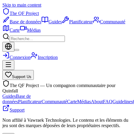
Skip to main content
The QF Project
Base de données
Guides
Planificateur
Communauté
Carte
Médias
Connexion
Inscription
Support Us
The QF Project — Un compagnon communautaire pour
Quinfall
Guides
Base de
données
Planificateur
Communauté
Carte
Médias
About
FAQ
Guidelines
Support
Non affilié à Vawraek Technologies. Le contenu et les éléments du
jeu sont des marques déposées de leurs propriétaires respectifs.