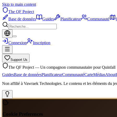
Skip to main content
The QF Project
Base de données
Guides
Planificateur
Communauté
Connexion
Inscription
Support Us
The QF Project — Un compagnon communautaire pour Quinfall
Guides
Base de données
Planificateur
Communauté
Carte
Médias
About
Non affilié à Vawraek Technologies. Le contenu et les éléments du jeu
Cookie Preferences