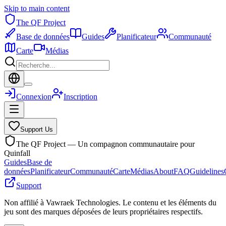
Skip to main content
The QF Project
Base de données
Guides
Planificateur
Communauté
Carte
Médias
Connexion
Inscription
Support Us
The QF Project — Un compagnon communautaire pour
Quinfall
Guides
Base de
données
Planificateur
Communauté
Carte
Médias
About
FAQ
Guidelines
Support
Non affilié à Vawraek Technologies. Le contenu et les éléments du
jeu sont des marques déposées de leurs propriétaires respectifs.