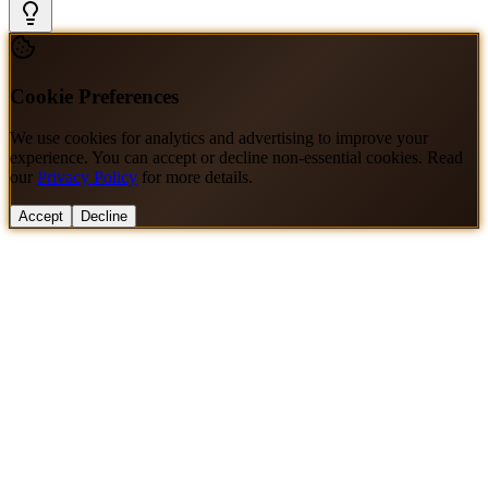
Cookie Preferences
We use cookies for analytics and advertising to improve your
experience. You can accept or decline non-essential cookies. Read
our
Privacy Policy
for more details.
Accept
Decline