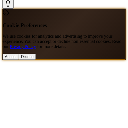
Cookie Preferences
We use cookies for analytics and advertising to improve your
experience. You can accept or decline non-essential cookies. Read
our
Privacy Policy
for more details.
Accept
Decline