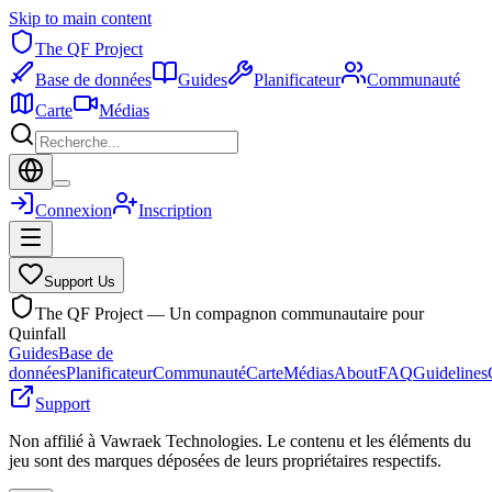
Skip to main content
The QF Project
Base de données
Guides
Planificateur
Communauté
Carte
Médias
Connexion
Inscription
Support Us
The QF Project — Un compagnon communautaire pour
Quinfall
Guides
Base de
données
Planificateur
Communauté
Carte
Médias
About
FAQ
Guidelines
Support
Non affilié à Vawraek Technologies. Le contenu et les éléments du
jeu sont des marques déposées de leurs propriétaires respectifs.