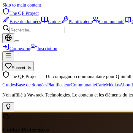
Skip to main content
The QF Project
Base de données
Guides
Planificateur
Communauté
Connexion
Inscription
Support Us
The QF Project — Un compagnon communautaire pour Quinfall
Guides
Base de données
Planificateur
Communauté
Carte
Médias
About
Non affilié à Vawraek Technologies. Le contenu et les éléments du jeu
Cookie Preferences