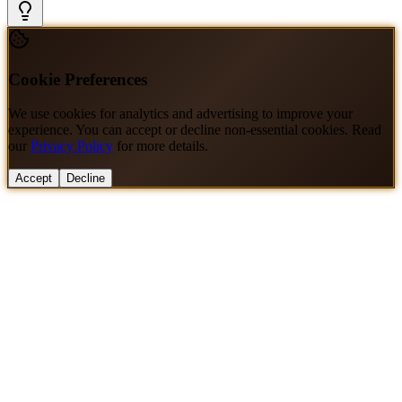
Cookie Preferences
We use cookies for analytics and advertising to improve your
experience. You can accept or decline non-essential cookies. Read
our
Privacy Policy
for more details.
Accept
Decline