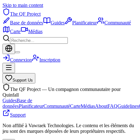
Skip to main content
The QF Project
Base de données
Guides
Planificateur
Communauté
Carte
Médias
Connexion
Inscription
Support Us
The QF Project — Un compagnon communautaire pour
Quinfall
Guides
Base de
données
Planificateur
Communauté
Carte
Médias
About
FAQ
Guidelines
Support
Non affilié à Vawraek Technologies. Le contenu et les éléments du
jeu sont des marques déposées de leurs propriétaires respectifs.