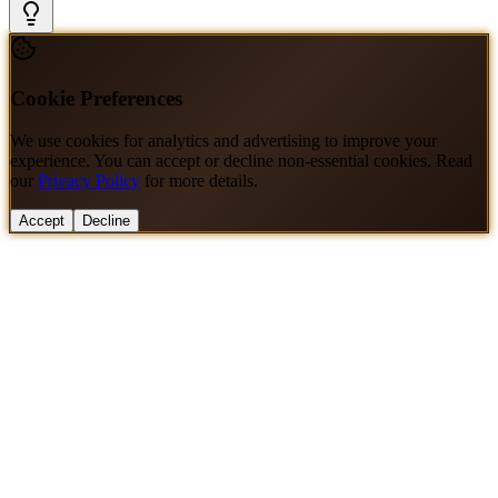
Cookie Preferences
We use cookies for analytics and advertising to improve your
experience. You can accept or decline non-essential cookies. Read
our
Privacy Policy
for more details.
Accept
Decline