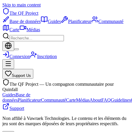
Skip to main content
The QF Project
Base de données
Guides
Planificateur
Communauté
Carte
Médias
Connexion
Inscription
Support Us
The QF Project — Un compagnon communautaire pour
Quinfall
Guides
Base de
données
Planificateur
Communauté
Carte
Médias
About
FAQ
Guidelines
Support
Non affilié à Vawraek Technologies. Le contenu et les éléments du
jeu sont des marques déposées de leurs propriétaires respectifs.