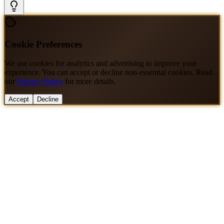
Cookie Preferences
We use cookies for analytics and advertising to improve your
experience. You can accept or decline non-essential cookies. Read
our
Privacy Policy
for more details.
Accept
Decline