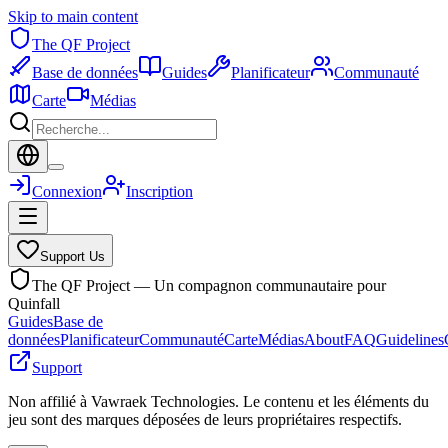
Skip to main content
The QF Project
Base de données
Guides
Planificateur
Communauté
Carte
Médias
Connexion
Inscription
Support Us
The QF Project — Un compagnon communautaire pour
Quinfall
Guides
Base de
données
Planificateur
Communauté
Carte
Médias
About
FAQ
Guidelines
Support
Non affilié à Vawraek Technologies. Le contenu et les éléments du
jeu sont des marques déposées de leurs propriétaires respectifs.