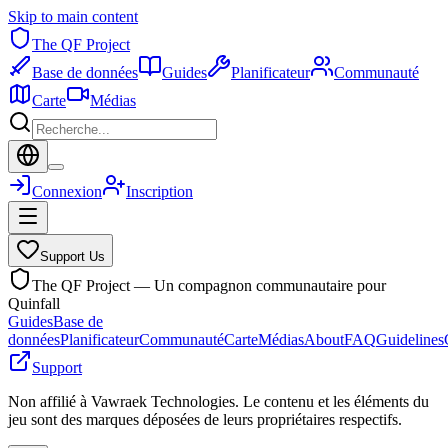
Skip to main content
The QF Project
Base de données
Guides
Planificateur
Communauté
Carte
Médias
Connexion
Inscription
Support Us
The QF Project — Un compagnon communautaire pour
Quinfall
Guides
Base de
données
Planificateur
Communauté
Carte
Médias
About
FAQ
Guidelines
Support
Non affilié à Vawraek Technologies. Le contenu et les éléments du
jeu sont des marques déposées de leurs propriétaires respectifs.