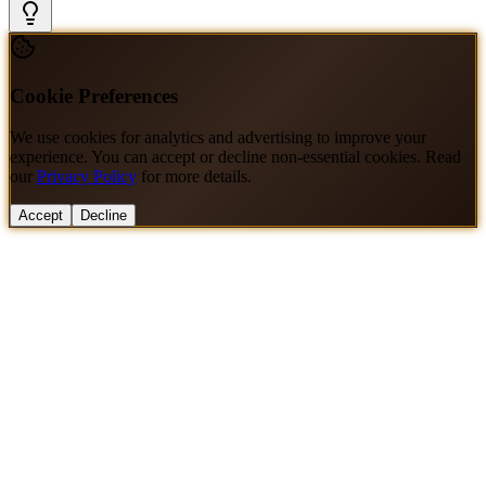
Cookie Preferences
We use cookies for analytics and advertising to improve your
experience. You can accept or decline non-essential cookies. Read
our
Privacy Policy
for more details.
Accept
Decline