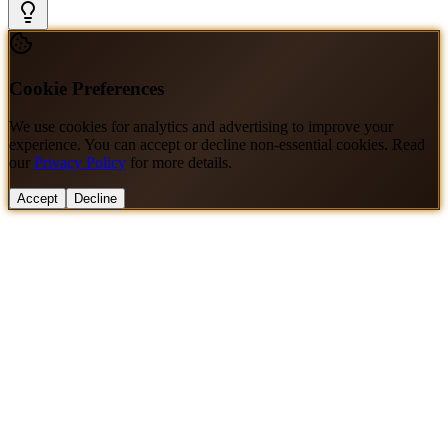
Cookie Preferences
We use cookies for analytics and advertising to improve your
experience. You can accept or decline non-essential cookies. Read
our
Privacy Policy
for more details.
Accept
Decline