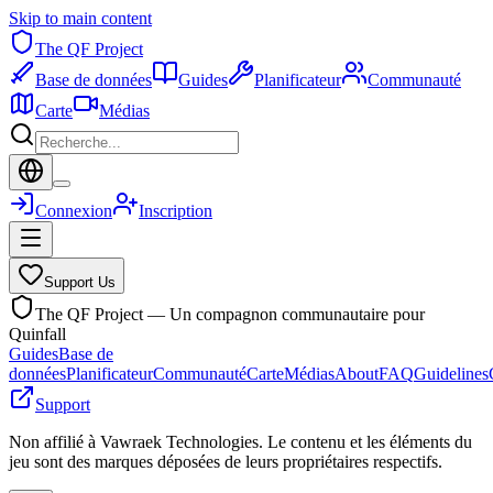
Skip to main content
The QF Project
Base de données
Guides
Planificateur
Communauté
Carte
Médias
Connexion
Inscription
Support Us
The QF Project — Un compagnon communautaire pour
Quinfall
Guides
Base de
données
Planificateur
Communauté
Carte
Médias
About
FAQ
Guidelines
Support
Non affilié à Vawraek Technologies. Le contenu et les éléments du
jeu sont des marques déposées de leurs propriétaires respectifs.