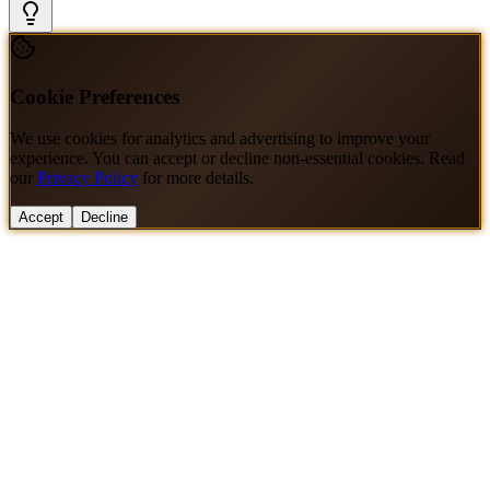
Cookie Preferences
We use cookies for analytics and advertising to improve your
experience. You can accept or decline non-essential cookies. Read
our
Privacy Policy
for more details.
Accept
Decline