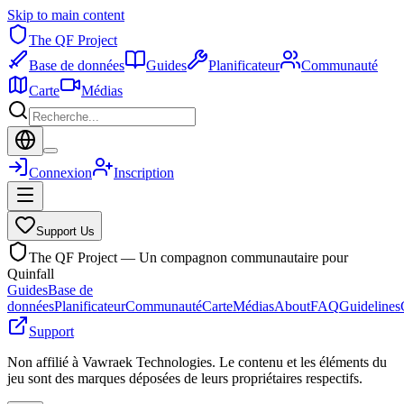
Skip to main content
The QF Project
Base de données
Guides
Planificateur
Communauté
Carte
Médias
Connexion
Inscription
Support Us
The QF Project — Un compagnon communautaire pour
Quinfall
Guides
Base de
données
Planificateur
Communauté
Carte
Médias
About
FAQ
Guidelines
Support
Non affilié à Vawraek Technologies. Le contenu et les éléments du
jeu sont des marques déposées de leurs propriétaires respectifs.