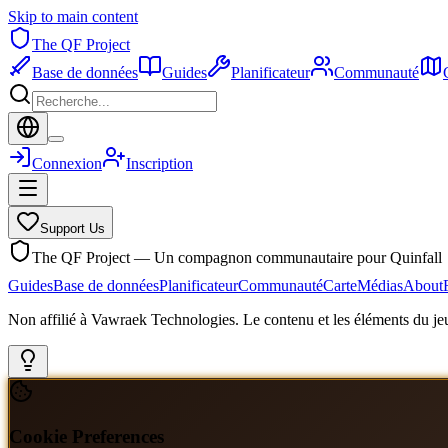
Skip to main content
The QF Project
Base de données
Guides
Planificateur
Communauté
Connexion
Inscription
Support Us
The QF Project — Un compagnon communautaire pour Quinfall
Guides
Base de données
Planificateur
Communauté
Carte
Médias
About
Non affilié à Vawraek Technologies. Le contenu et les éléments du jeu
Cookie Preferences