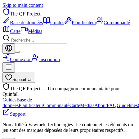
Skip to main content
The QF Project
Base de données
Guides
Planificateur
Communauté
Carte
Médias
Connexion
Inscription
Support Us
The QF Project — Un compagnon communautaire pour
Quinfall
Guides
Base de
données
Planificateur
Communauté
Carte
Médias
About
FAQ
Guidelines
Support
Non affilié à Vawraek Technologies. Le contenu et les éléments du
jeu sont des marques déposées de leurs propriétaires respectifs.