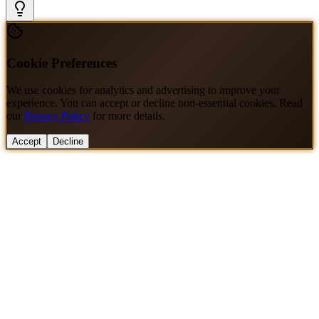
Cookie Preferences
We use cookies for analytics and advertising to improve your
experience. You can accept or decline non-essential cookies. Read
our
Privacy Policy
for more details.
Accept
Decline