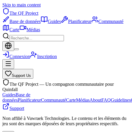
Skip to main content
The QF Project
Base de données
Guides
Planificateur
Communauté
Carte
Médias
Connexion
Inscription
Support Us
The QF Project — Un compagnon communautaire pour
Quinfall
Guides
Base de
données
Planificateur
Communauté
Carte
Médias
About
FAQ
Guidelines
Support
Non affilié à Vawraek Technologies. Le contenu et les éléments du
jeu sont des marques déposées de leurs propriétaires respectifs.