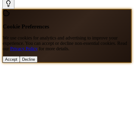
Cookie Preferences
We use cookies for analytics and advertising to improve your
experience. You can accept or decline non-essential cookies. Read
our
Privacy Policy
for more details.
Accept
Decline