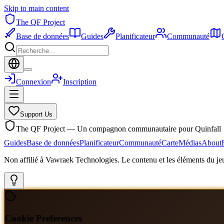
Skip to main content
The QF Project
Base de données
Guides
Planificateur
Communauté
Connexion
Inscription
Support Us
The QF Project — Un compagnon communautaire pour Quinfall
Guides
Base de données
Planificateur
Communauté
Carte
Médias
About
Non affilié à Vawraek Technologies. Le contenu et les éléments du jeu
Cookie Preferences