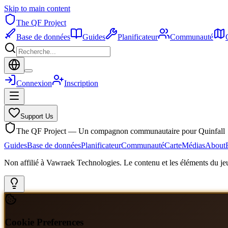
Skip to main content
The QF Project
Base de données
Guides
Planificateur
Communauté
Connexion
Inscription
Support Us
The QF Project — Un compagnon communautaire pour Quinfall
Guides
Base de données
Planificateur
Communauté
Carte
Médias
About
Non affilié à Vawraek Technologies. Le contenu et les éléments du jeu
Cookie Preferences