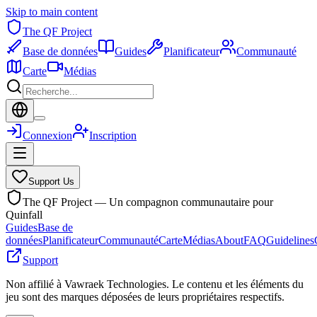
Skip to main content
The QF Project
Base de données
Guides
Planificateur
Communauté
Carte
Médias
Connexion
Inscription
Support Us
The QF Project — Un compagnon communautaire pour
Quinfall
Guides
Base de
données
Planificateur
Communauté
Carte
Médias
About
FAQ
Guidelines
Support
Non affilié à Vawraek Technologies. Le contenu et les éléments du
jeu sont des marques déposées de leurs propriétaires respectifs.