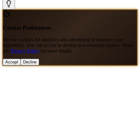
Cookie Preferences
We use cookies for analytics and advertising to improve your
experience. You can accept or decline non-essential cookies. Read
our
Privacy Policy
for more details.
Accept
Decline