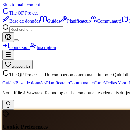
Skip to main content
The QF Project
Base de données
Guides
Planificateur
Communauté
Connexion
Inscription
Support Us
The QF Project — Un compagnon communautaire pour Quinfall
Guides
Base de données
Planificateur
Communauté
Carte
Médias
About
Non affilié à Vawraek Technologies. Le contenu et les éléments du jeu
Cookie Preferences