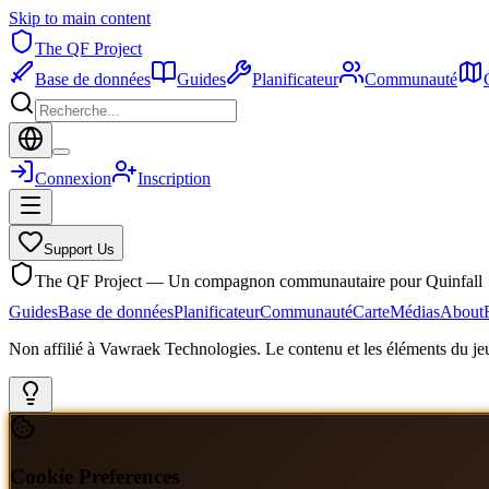
Skip to main content
The QF Project
Base de données
Guides
Planificateur
Communauté
Connexion
Inscription
Support Us
The QF Project — Un compagnon communautaire pour Quinfall
Guides
Base de données
Planificateur
Communauté
Carte
Médias
About
Non affilié à Vawraek Technologies. Le contenu et les éléments du jeu
Cookie Preferences